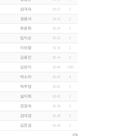
심대숙
03-12
2
권용석
03-12
2
최윤희
02-24
2
임지순
02-22
3
이보람
02-16
2
김용진
02-14
3
김은미
02-04
1183
박소라
02-03
4
박주영
02-01
2
설지희
02-01
2
장경숙
01-29
2
강대경
01-28
3
김문겸
01-28
2