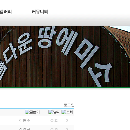
갤러리
커뮤니티
로그인
이현주
03-22
3
정영곤
03-15
3