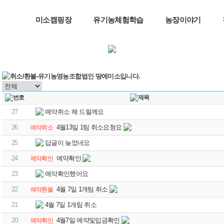
미소캠핑장
유기농체험학습
농장이야기
27
예약취소 해 드릴께요
26
4월13일 1팀 취소요청요
예약취소
25
답글이 늦었네요
24
예약확인
예약확인
23
예약확인했어요
22
4월 7일 1개팀 취소
예약환불
21
4월 7일 1개팀 취소
20
4월7일 예약및입금확인
예약확인